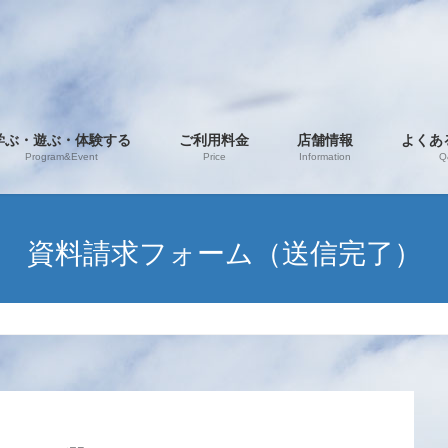
学ぶ・遊ぶ・体験する
ご利用料金
店舗情報
よくあ
Program&Event
Price
Information
Q
資料請求フォーム（送信完了）