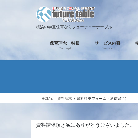
コ
ナ
ン
ビ
テ
ゲ
ン
ー
横浜の学童保育ならフューチャーテーブル
ツ
シ
へ
ョ
保育理念・特長
サービス内容
ス
ン
Concept
Service
キ
に
ッ
移
プ
動
HOME
資料請求
資料請求フォーム（送信完了）
資料請求頂き誠にありがとうございました。