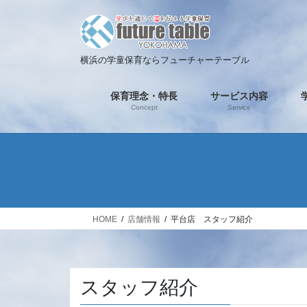
コ
ナ
ン
ビ
テ
ゲ
ン
ー
横浜の学童保育ならフューチャーテーブル
ツ
シ
へ
ョ
保育理念・特長
サービス内容
ス
ン
Concept
Service
キ
に
ッ
移
プ
動
HOME
店舗情報
平台店 スタッフ紹介
スタッフ紹介