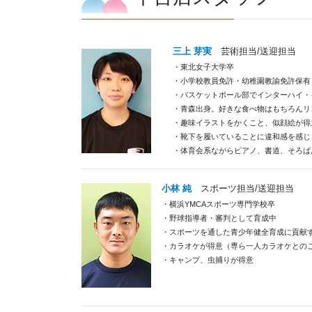
三上 芽実
芸術担当/送迎担当
・東北女子大学卒
・小学校教員免許・幼稚園教諭免許保有
・バスケットボール部でインターハイ・
・青森出身。好きな食べ物はもちろんリ
・趣味イラストをかくこと、似顔絵が得
・靴下を履いていることに違和感を感じ
・体育会系ながらピアノ、書道、そろば
小林 純
スポーツ担当/送迎担当
・横浜YMCAスポーツ専門学校卒
・野球指導者・審判として育成中
・スポーツを通した青少年健全育成に貢献
・カラオケが得意（専ら一人カラオケとの
・キャンプ、虫捕りが得意