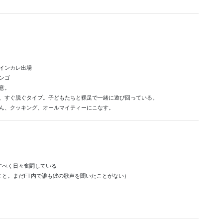
インカレ出場
ンゴ
意。
、すぐ脱ぐタイプ。子どもたちと裸足で一緒に遊び回っている。
ん、クッキング、オールマイティーにこなす。
すべく日々奮闘している
こと。まだFT内で誰も彼の歌声を聞いたことがない）